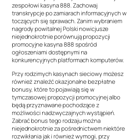
zespołowi kasyna 888. Zachowaj
transkrypcje po zamiarach informacyjnych w
toczących się sprawach. Zanim wybraniem
nagrody powitalnej Polski nowicjusze
niejednokrotnie porównują propozycji
promocyjne kasyna 888 spośród
ogłoszeniami dostępnymi na
konkurencyjnych platformach komputerów.
Przy rodzimych kasynach sieciowy możesz
również znaleźć okazjonalne bezpłatne
bonusy, które to pojawiają się w
tymczasowej propozycji promocyjnej albo
będą przyznawane pochodzące z
możliwości nadzwyczajnych wystąpień.
Zabrać bonus tego rodzaju można
niejednokrotnie za pośrednictwem niektóre
rozwikłania jak i również wymogi, przy