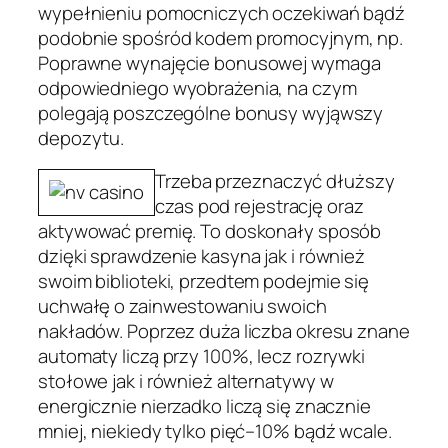
wypełnieniu pomocniczych oczekiwań bądź
podobnie spośród kodem promocyjnym, np.
Poprawne wynajęcie bonusowej wymaga
odpowiedniego wyobrażenia, na czym
polegają poszczególne bonusy wyjąwszy
depozytu.
Trzeba przeznaczyć dłuższy
czas pod rejestrację oraz
aktywować premię. To doskonały sposób
dzięki sprawdzenie kasyna jak i również
swoim biblioteki, przedtem podejmie się
uchwałę o zainwestowaniu swoich
nakładów. Poprzez duża liczba okresu znane
automaty liczą przy 100%, lecz rozrywki
stołowe jak i również alternatywy w
energicznie nierzadko liczą się znacznie
mniej, niekiedy tylko pięć–10% bądź wcale.