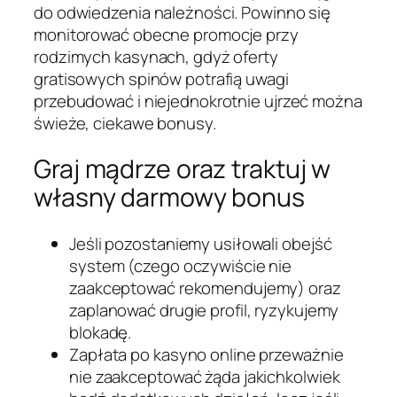
do odwiedzenia należności. Powinno się
monitorować obecne promocje przy
rodzimych kasynach, gdyż oferty
gratisowych spinów potrafią uwagi
przebudować i niejednokrotnie ujrzeć można
świeże, ciekawe bonusy.
Graj mądrze oraz traktuj w
własny darmowy bonus
Jeśli pozostaniemy usiłowali obejść
system (czego oczywiście nie
zaakceptować rekomendujemy) oraz
zaplanować drugie profil, ryzykujemy
blokadę.
Zapłata po kasyno online przeważnie
nie zaakceptować żąda jakichkolwiek