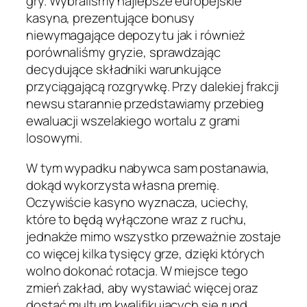
gry. Wybraliśmy najlepsze europejskie
kasyna, prezentujące bonusy
niewymagające depozytu jak i również
porównaliśmy gryzie, sprawdzając
decydujące składniki warunkujące
przyciągającą rozgrywkę. Przy dalekiej frakcji
newsu starannie przedstawiamy przebieg
ewaluacji wszelakiego wortalu z grami
losowymi.
W tym wypadku nabywca sam postanawia,
dokąd wykorzysta własna premię.
Oczywiście kasyno wyznacza, uciechy,
które to będą wyłączone wraz z ruchu,
jednakże mimo wszystko przeważnie zostaje
co więcej kilka tysięcy grze, dzięki których
wolno dokonać rotacja. W miejsce tego
zmień zakład, aby wystawiać więcej oraz
dostać multum kwalifikujących się rund.