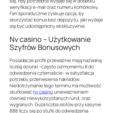
się, hdy potrzebna wydaje się w dodatku
weryfikacji e-mail oraz numeru komórkowy.
Fan sporadycznie zyskuje opcja, by
skorzystać bonus bez depozytu, jaki wydaje
się być udostępniony ekskluzywnie.
Nv casino – Użytkowanie
Szyfrów Bonusowych
Posiadacze profili przeważnie mają nazwaną
liczbę dzionki –często od momentu 8 do
odwiedzenia czternaście– w satysfakcja
potrzeby przeniesienia nakładów.
Niedotrzymanie tego terminu ma możliwość
skutkować
nv casino
unieważnieniem
również niewykorzystanych rund, oraz
wygranych. Duża liczba slotów przy kasynie
888 liczy się po stu% do odwiedzenia