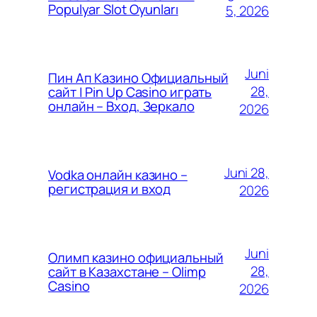
Populyar Slot Oyunları
5, 2026
Juni
Пин Ап Казино Официальный
28,
сайт | Pin Up Casino играть
онлайн – Вход, Зеркало
2026
Juni 28,
Vodka онлайн казино –
регистрация и вход
2026
Juni
Олимп казино официальный
28,
сайт в Казахстане – Olimp
Casino
2026