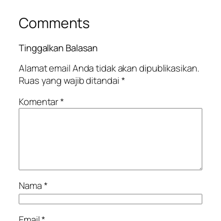
Comments
Tinggalkan Balasan
Alamat email Anda tidak akan dipublikasikan.
Ruas yang wajib ditandai
*
Komentar
*
Nama
*
Email
*