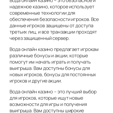
Вода онлайн казино – это безопасное и
надежное казино, которое использует
современные технологии для
обеспечения безопасности игроков. Все
данные игроков защищены от доступа
третьих лиц, и все транзакции проходят
через защищенный сервер.
Вода онлайн казино предлагает игрокам
различные бонусы и акции, которые
помогут им начать играть и получать
выигрыша. Вам доступны бонусы для
новых игроков, бонусы для постоянных
игроков и другие акции.
Вода онлайн казино – это лучший выбор
для игроков, которые ищут новые
возможности для игры и получения
выигрыша. Вам доступны широкие