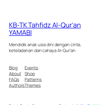
KB-TK Tahfidz Al-Qur'an
YAMABI
Mendidik anak usia dini dengan cinta,
keteladanan dan cahaya Al-Qur'an
Blog
Events
About
Shop
FAQs
Patterns
Authors
Themes