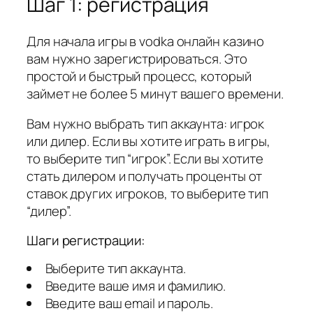
Шаг 1: регистрация
Для начала игры в vodka онлайн казино
вам нужно зарегистрироваться. Это
простой и быстрый процесс, который
займет не более 5 минут вашего времени.
Вам нужно выбрать тип аккаунта: игрок
или дилер. Если вы хотите играть в игры,
то выберите тип “игрок”. Если вы хотите
стать дилером и получать проценты от
ставок других игроков, то выберите тип
“дилер”.
Шаги регистрации:
Выберите тип аккаунта.
Введите ваше имя и фамилию.
Введите ваш email и пароль.