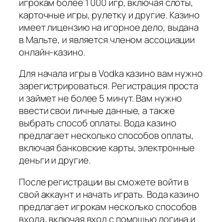
игрокам более 1 000 игр, включая слоты,
карточные игры, рулетку и другие. Казино
имеет лицензию на игорное дело, выдана
в Мальте, и является членом ассоциации
онлайн-казино.
Для начала игры в Vodka казино вам нужно
зарегистрироваться. Регистрация проста
и займет не более 5 минут. Вам нужно
ввести свои личные данные, а также
выбрать способ оплаты. Вода казино
предлагает несколько способов оплаты,
включая банковские карты, электронные
деньги и другие.
После регистрации вы сможете войти в
свой аккаунт и начать играть. Вода казино
предлагает игрокам несколько способов
входа, включая вход с помощью логина и