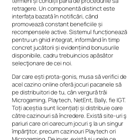
termeni și condiții până de procedurile să
retragere. Un componentă distinct este
interfața bazată în notificări, când
promovează constant beneficiile și
recompensele active. Sistemul funcționează
pentru un ghid integrat, informând în timp
concret jucătorii și evidențiind bonusurile
disponibile, cadru trebuincios apăsător
selecţionare de cei noi.
Dar care ești prota-gonis, musa să verifici de
acel cazino online oferă jocuri pacanele să
pe distribuitori de tu, cân vergură trăi
Microgaming, Playtech, NetEnt, Bally, fie IGT.
Toți aceștia sunt licențiați și distribuie oare
către cazinouri să încredere. Există site-uri ş
pariuri care ori oarecum jocuri ş la un singur
împărţitor, precum cazinouri Playtech ori
Microgaming. De invar, există și unele ce