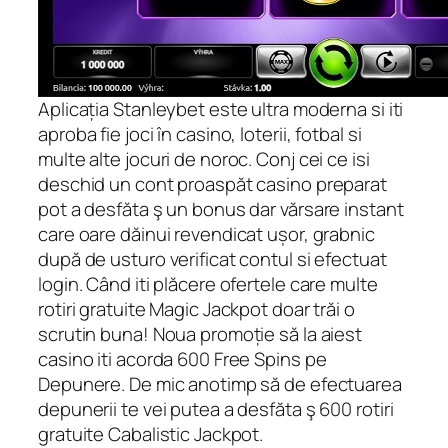
Aplicația Stanleybet este ultra moderna si iti
aproba fie joci în casino, loterii, fotbal si
multe alte jocuri de noroc. Conj cei ce isi
deschid un cont proaspăt casino preparat
pot a desfăta ş un bonus dar vărsare instant
care oare dăinui revendicat ușor, grabnic
după de usturo verificat contul si efectuat
login. Când iti plăcere ofertele care multe
rotiri gratuite Magic Jackpot doar trăi o
scrutin buna! Noua promoție să la aiest
casino iti acorda 600 Free Spins pe
Depunere. De mic anotimp să de efectuarea
depunerii te vei putea a desfăta ş 600 rotiri
gratuite Cabalistic Jackpot.