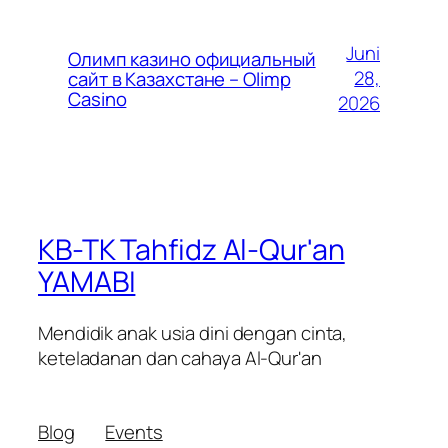
Juni
Олимп казино официальный
28,
сайт в Казахстане – Olimp
Casino
2026
KB-TK Tahfidz Al-Qur'an
YAMABI
Mendidik anak usia dini dengan cinta,
keteladanan dan cahaya Al-Qur'an
Blog
Events