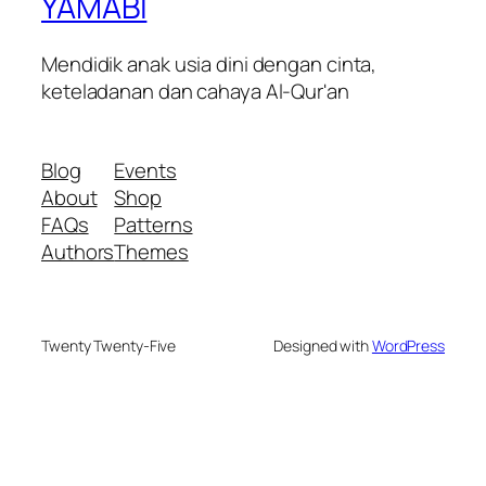
YAMABI
Mendidik anak usia dini dengan cinta,
keteladanan dan cahaya Al-Qur'an
Blog
Events
About
Shop
FAQs
Patterns
Authors
Themes
Twenty Twenty-Five
Designed with
WordPress