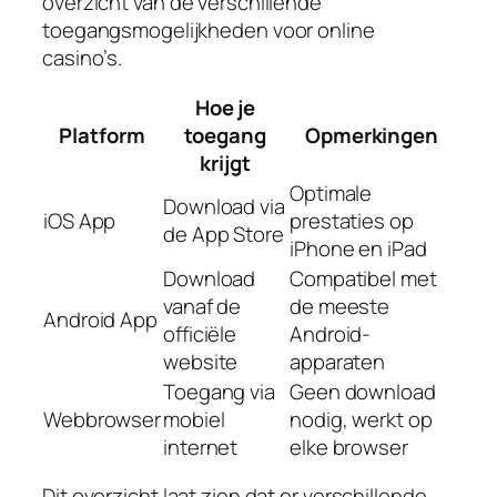
overzicht van de verschillende
toegangsmogelijkheden voor online
casino’s.
Hoe je
Platform
toegang
Opmerkingen
krijgt
Optimale
Download via
iOS App
prestaties op
de App Store
iPhone en iPad
Download
Compatibel met
vanaf de
de meeste
Android App
officiële
Android-
website
apparaten
Toegang via
Geen download
Webbrowser
mobiel
nodig, werkt op
internet
elke browser
Dit overzicht laat zien dat er verschillende