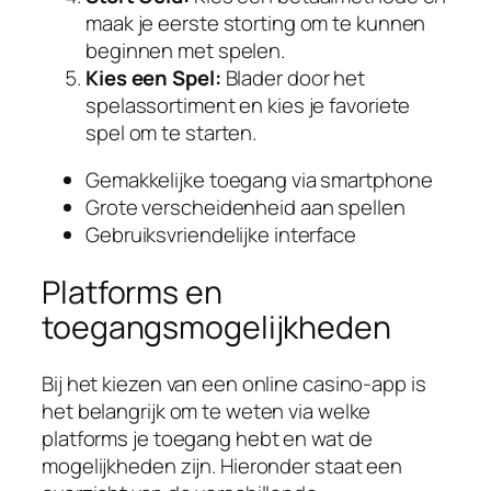
maak je eerste storting om te kunnen
beginnen met spelen.
Kies een Spel:
Blader door het
spelassortiment en kies je favoriete
spel om te starten.
Gemakkelijke toegang via smartphone
Grote verscheidenheid aan spellen
Gebruiksvriendelijke interface
Platforms en
toegangsmogelijkheden
Bij het kiezen van een online casino-app is
het belangrijk om te weten via welke
platforms je toegang hebt en wat de
mogelijkheden zijn. Hieronder staat een