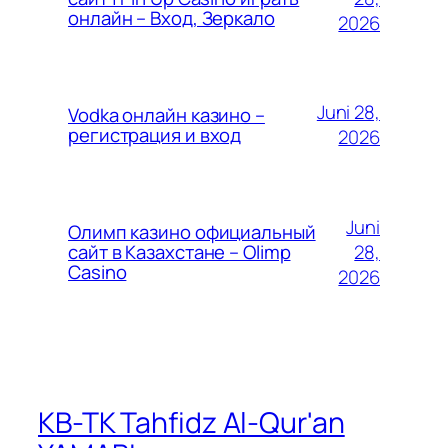
онлайн – Вход, Зеркало
2026
Juni 28,
Vodka онлайн казино –
регистрация и вход
2026
Juni
Олимп казино официальный
28,
сайт в Казахстане – Olimp
Casino
2026
KB-TK Tahfidz Al-Qur'an