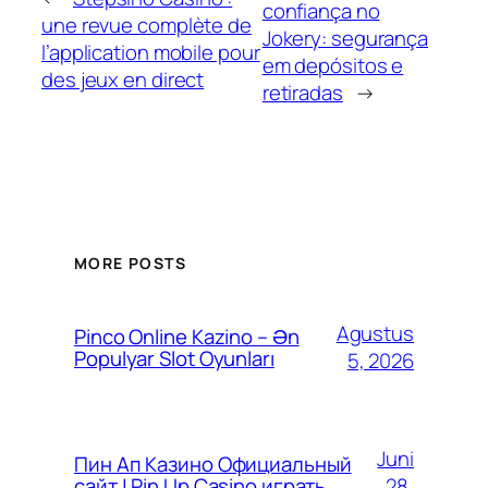
confiança no
une revue complète de
Jokery: segurança
l’application mobile pour
em depósitos e
des jeux en direct
retiradas
→
MORE POSTS
Agustus
Pinco Online Kazino – Ən
Populyar Slot Oyunları
5, 2026
Juni
Пин Ап Казино Официальный
28,
сайт | Pin Up Casino играть