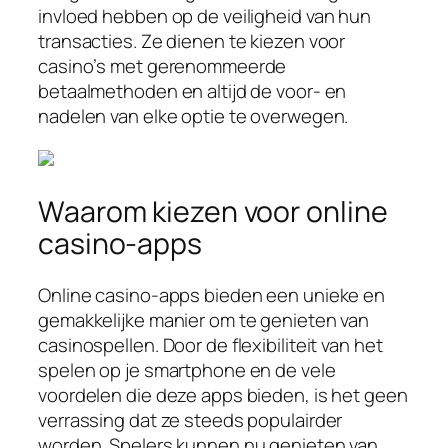
invloed hebben op de veiligheid van hun
transacties. Ze dienen te kiezen voor
casino’s met gerenommeerde
betaalmethoden en altijd de voor- en
nadelen van elke optie te overwegen.
Waarom kiezen voor online
casino-apps
Online casino-apps bieden een unieke en
gemakkelijke manier om te genieten van
casinospellen. Door de flexibiliteit van het
spelen op je smartphone en de vele
voordelen die deze apps bieden, is het geen
verrassing dat ze steeds populairder
worden. Spelers kunnen nu genieten van