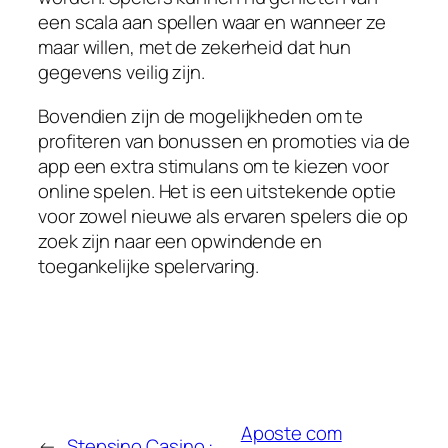
een scala aan spellen waar en wanneer ze
maar willen, met de zekerheid dat hun
gegevens veilig zijn.
Bovendien zijn de mogelijkheden om te
profiteren van bonussen en promoties via de
app een extra stimulans om te kiezen voor
online spelen. Het is een uitstekende optie
voor zowel nieuwe als ervaren spelers die op
zoek zijn naar een opwindende en
toegankelijke spelervaring.
Aposte com
←
Stepsino Casino :