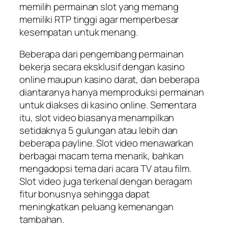
memilih permainan slot yang memang
memiliki RTP tinggi agar memperbesar
kesempatan untuk menang.
Beberapa dari pengembang permainan
bekerja secara eksklusif dengan kasino
online maupun kasino darat, dan beberapa
diantaranya hanya memproduksi permainan
untuk diakses di kasino online. Sementara
itu, slot video biasanya menampilkan
setidaknya 5 gulungan atau lebih dan
beberapa payline. Slot video menawarkan
berbagai macam tema menarik, bahkan
mengadopsi tema dari acara TV atau film.
Slot video juga terkenal dengan beragam
fitur bonusnya sehingga dapat
meningkatkan peluang kemenangan
tambahan.