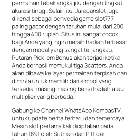
permainan tebak angka jitu dengan tingkat
akurasi tinggi. Selain itu, Juraganslot juga
dikenal sebagai penyedia game slot777
paling gacor dengan taruhan mulai dari 200
hingga 400 rupiah. Situs ini sangat cocok
bagi Anda yang ingin meraih hadiah terbesar
dengan modal yang sangat terjangkau.
Putaran Pick ‘em Bonus akan terjadi ketika
Anda berhasil memukul tiga Scatters. Anda
akan dibawa ke layar permainan terpisah dan
diminta untuk memilih dari simbol yang
tersedia, masing-masing berisi hadiah atau
multiplier yang berbeda.
Gabung ke Channel WhatsApp KompasTV
untuk update berita terbaru dan terpercaya.
Mesin slot pertama kali diciptakan pada
tahun 1891 oleh Sittman dan Pitt dari