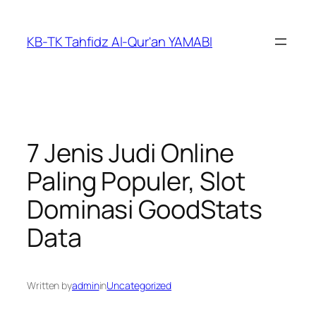
Lewati
ke
KB-TK Tahfidz Al-Qur'an YAMABI
konten
7 Jenis Judi Online
Paling Populer, Slot
Dominasi GoodStats
Data
Written by
admin
in
Uncategorized