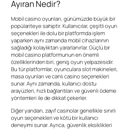
Ayıran Nedir?
Mobil casino oyunları, günümüzde büyük bir
popülariteye sahiptir. Kullanıcılar, çeşitli oyun
seçenekleri ile dolu bir platformda işlem
yaparken aynı zamanda mobil cihazlarının
sağladığı kolaylıktan yararlanırlar. Güçlü bir
mobil casino platformunun en önemli
özelliklerinden biri, geniş oyun yelpazesidir.
Bu tür platformlar, oyunculara slot makineleri,
masa oyunları ve canlı casino seçenekleri
sunar. Aynı zamanda, kullanıcı dostu
arayüzleri, hızlı bağlantıları ve güvenli ödeme
yöntemleri ile de dikkat çekerler.
Diğer yandan, zayıf casinolar genellikle sınırlı
oyun seçenekleri ve kötü bir kullanıcı
deneyimi sunar. Ayrıca, güvenlik eksiklikleri