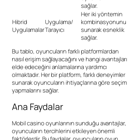
sağlar.
Her iki yöntemin
Hibrid
Uygulama/
kombinasyonunu
Uygulamalar
Tarayıcı
sunarak esneklik
sağlar.
Bu tablo, oyuncuların farklı platformlardan
nasıl erişim sağlayacağını ve hangi avantajları
elde edeceğini anlamalarına yardımcı
olmaktadır. Her bir platform, farklı deneyimler
sunarak oyuncuların ihtiyaçlarına göre seçim
yapmalarını sağlar.
Ana Faydalar
Mobil casino oyunlarının sunduğu avantajlar,
oyuncuların tercihlerini etkileyen önemli
faktörlerdir. Bu faydalar, oyuncuların oyun