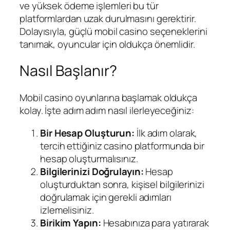
ve yüksek ödeme işlemleri bu tür
platformlardan uzak durulmasını gerektirir.
Dolayısıyla, güçlü mobil casino seçeneklerini
tanımak, oyuncular için oldukça önemlidir.
Nasıl Başlanır?
Mobil casino oyunlarına başlamak oldukça
kolay. İşte adım adım nasıl ilerleyeceğiniz:
Bir Hesap Oluşturun:
İlk adım olarak,
tercih ettiğiniz casino platformunda bir
hesap oluşturmalısınız.
Bilgilerinizi Doğrulayın:
Hesap
oluşturduktan sonra, kişisel bilgilerinizi
doğrulamak için gerekli adımları
izlemelisiniz.
Birikim Yapın:
Hesabınıza para yatırarak