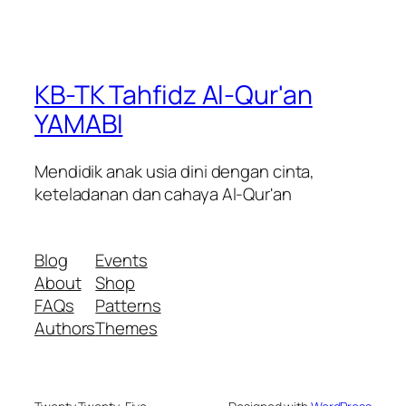
KB-TK Tahfidz Al-Qur'an
YAMABI
Mendidik anak usia dini dengan cinta,
keteladanan dan cahaya Al-Qur'an
Blog
Events
About
Shop
FAQs
Patterns
Authors
Themes