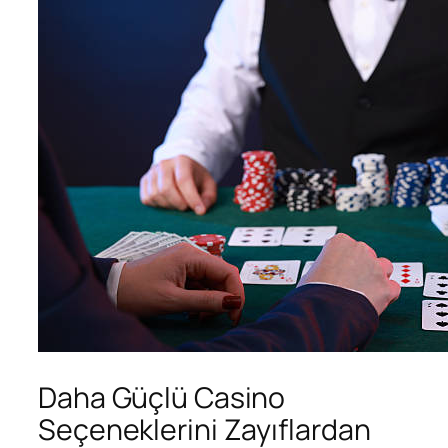
Daha Güçlü Casino
Seçeneklerini Zayıflardan