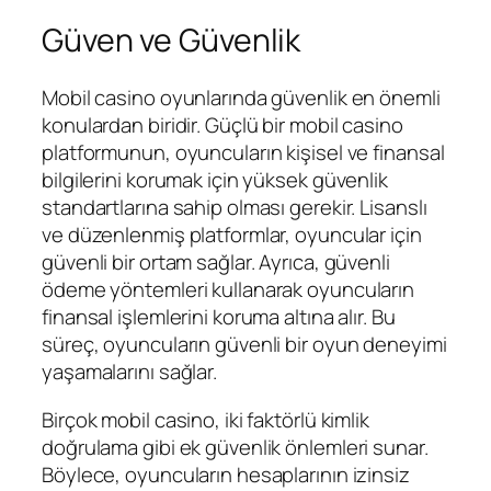
Güven ve Güvenlik
Mobil casino oyunlarında güvenlik en önemli
konulardan biridir. Güçlü bir mobil casino
platformunun, oyuncuların kişisel ve finansal
bilgilerini korumak için yüksek güvenlik
standartlarına sahip olması gerekir. Lisanslı
ve düzenlenmiş platformlar, oyuncular için
güvenli bir ortam sağlar. Ayrıca, güvenli
ödeme yöntemleri kullanarak oyuncuların
finansal işlemlerini koruma altına alır. Bu
süreç, oyuncuların güvenli bir oyun deneyimi
yaşamalarını sağlar.
Birçok mobil casino, iki faktörlü kimlik
doğrulama gibi ek güvenlik önlemleri sunar.
Böylece, oyuncuların hesaplarının izinsiz